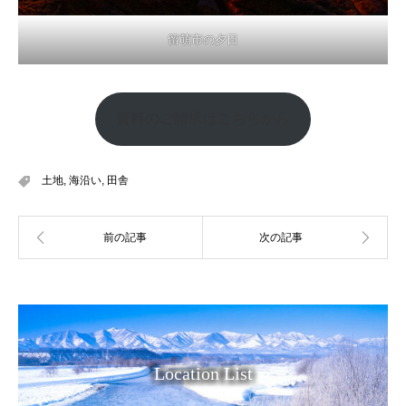
留萌市の夕日
資料のご請求はこちらから
土地
,
海沿い
,
田舎
Location List