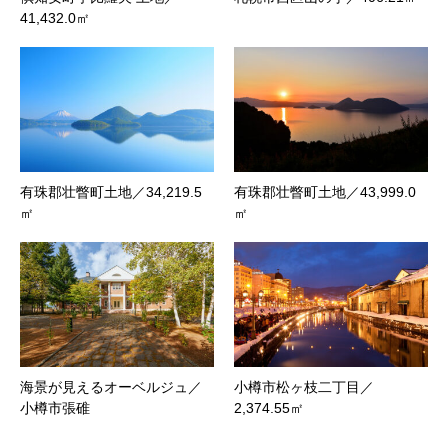
41,432.0㎡
有珠郡壮瞥町土地／34,219.5
有珠郡壮瞥町土地／43,999.0
㎡
㎡
海景が見えるオーベルジュ／
小樽市松ヶ枝二丁目／
小樽市張碓
2,374.55㎡