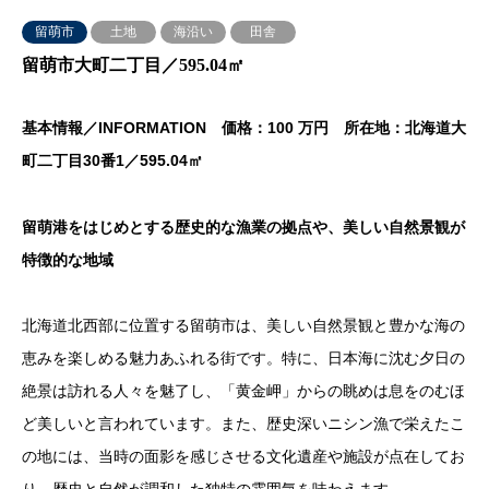
留萌市
土地
海沿い
田舎
留萌市大町二丁目／595.04㎡
基本情報／INFORMATION 価格：100 万円 所在地：北海道大
町二丁目30番1／595.04㎡
留萌港をはじめとする歴史的な漁業の拠点や、美しい自然景観が
特徴的な地域
北海道北西部に位置する留萌市は、美しい自然景観と豊かな海の
恵みを楽しめる魅力あふれる街です。特に、日本海に沈む夕日の
絶景は訪れる人々を魅了し、「黄金岬」からの眺めは息をのむほ
ど美しいと言われています。また、歴史深いニシン漁で栄えたこ
の地には、当時の面影を感じさせる文化遺産や施設が点在してお
り、歴史と自然が調和した独特の雰囲気を味わえます。