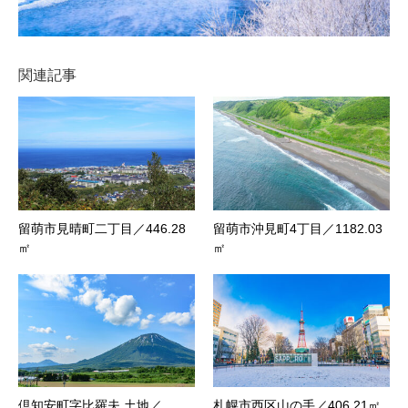
関連記事
留萌市見晴町二丁目／446.28
留萌市沖見町4丁目／1182.03
㎡
㎡
倶知安町字比羅夫 土地／
札幌市西区山の手／406.21㎡