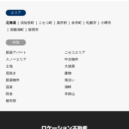
エリア
北海道
倶知安町
ニセコ町
真狩村
余市町
札幌市
小樽市
洞爺湖町
留萌市
特徴
新築アパート
ニセコエリア
スノーエリア
中古物件
土地
大規模
居抜き
建物
新築物件
海沿い
温泉
湖畔
田舎
羊蹄山
都市部