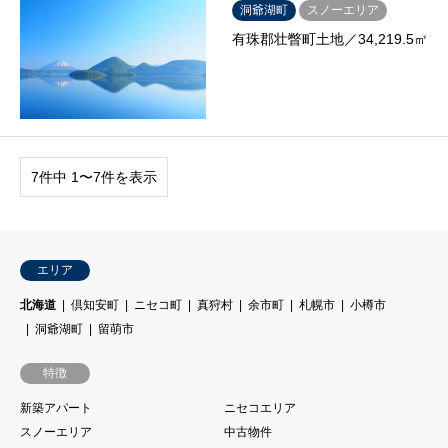
洞爺湖町
スノーエリア
有珠郡壮瞥町土地／34,219.5㎡
7件中 1〜7件を表示
エリア
北海道
倶知安町
ニセコ町
真狩村
余市町
札幌市
小樽市
洞爺湖町
留萌市
特徴
新築アパート
ニセコエリア
スノーエリア
中古物件