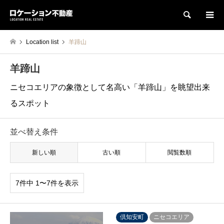
検索
Location list
羊蹄山
羊蹄山
ニセコエリアの象徴として名高い「羊蹄山」を眺望出来
るスポット
並べ替え条件
新しい順
古い順
閲覧数順
7件中 1〜7件を表示
倶知安町
ニセコエリア