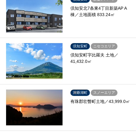
倶知安北7条東4丁目新築AP A
棟／土地面積 833.24㎡
倶知安町
ニセコエリア
倶知安町字比羅夫 土地／
41,432.0㎡
洞爺湖町
スノーエリア
有珠郡壮瞥町土地／43,999.0㎡