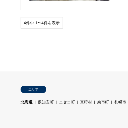
4件中 1〜4件を表示
エリア
北海道
倶知安町
ニセコ町
真狩村
余市町
札幌市