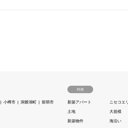
特徴
小樽市
洞爺湖町
留萌市
新築アパート
ニセコエ
土地
大規模
新築物件
海沿い