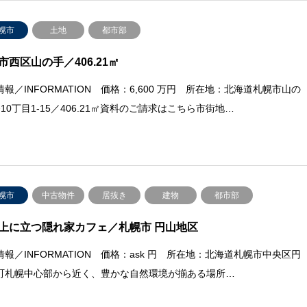
幌市
土地
都市部
市西区山の手／406.21㎡
報／INFORMATION 価格：6,600 万円 所在地：北海道札幌市山の
10丁目1-15／406.21㎡資料のご請求はこちら市街地…
幌市
中古物件
居抜き
建物
都市部
上に立つ隠れ家カフェ／札幌市 円山地区
情報／INFORMATION 価格：ask 円 所在地：北海道札幌市中央区円
町札幌中心部から近く、豊かな自然環境が揃ある場所…