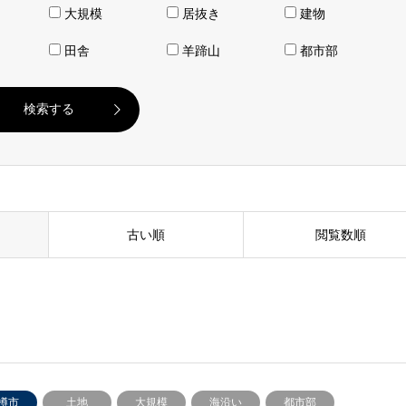
大規模
居抜き
建物
田舎
羊蹄山
都市部
古い順
閲覧数順
樽市
土地
大規模
海沿い
都市部