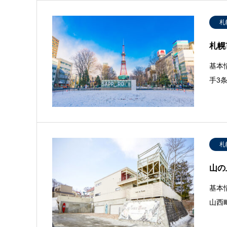
札
札幌
基本情
手3条
札
山の
基本
山西