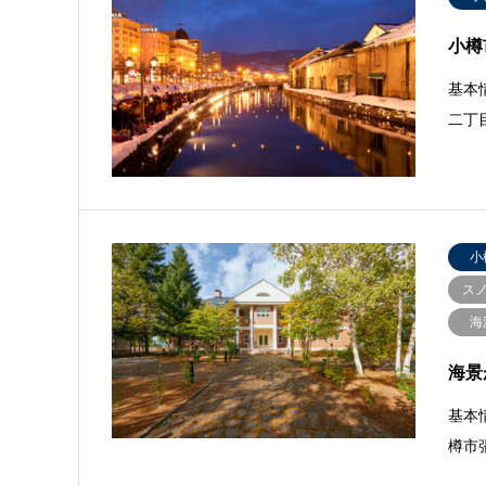
小樽
基本
二丁目
小
ス
海
海景
基本
樽市