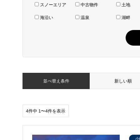
スノーエリア
中古物件
土地
海沿い
温泉
湖畔
並べ替え条件
新しい順
4件中 1〜4件を表示
小