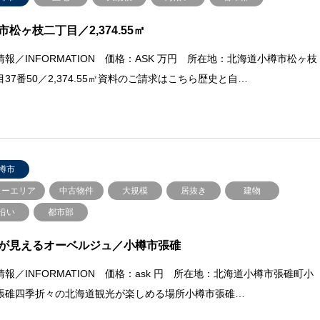
市松ヶ枝二丁目／2,374.55㎡
情報／INFORMATION 価格：ASK 万円 所在地：北海道小樽市松ヶ枝
37番50／2,374.55㎡資料のご請求はこちら歴史と自…
樽市
ノーエリア
中古物件
大規模
居抜き
建物
沿い
都市部
が見えるオーベルジュ／小樽市張碓
情報／INFORMATION 価格：ask 円 所在地：北海道小樽市張碓町小
張碓四季折々の北海道観光が楽しめる場所小樽市張碓…