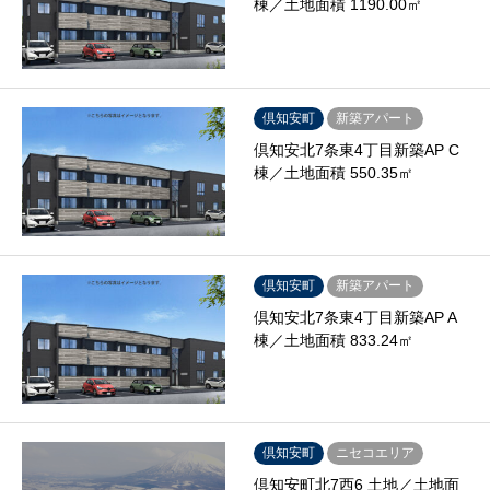
棟／土地面積 1190.00㎡
倶知安町
新築アパート
倶知安北7条東4丁目新築AP C
棟／土地面積 550.35㎡
倶知安町
新築アパート
倶知安北7条東4丁目新築AP A
棟／土地面積 833.24㎡
倶知安町
ニセコエリア
倶知安町北7西6 土地／土地面