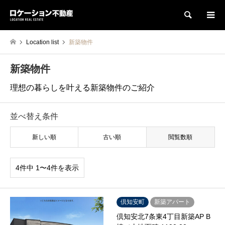
検索
Location list
新築物件
新築物件
理想の暮らしを叶える新築物件のご紹介
並べ替え条件
新しい順
古い順
閲覧数順
4件中 1〜4件を表示
倶知安町
新築アパート
倶知安北7条東4丁目新築AP B