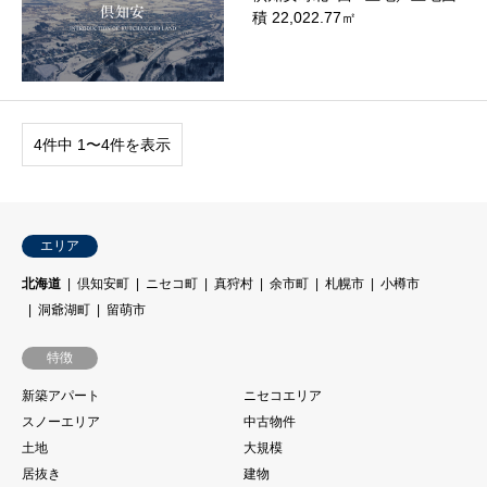
積 22,022.77㎡
4件中 1〜4件を表示
エリア
北海道
倶知安町
ニセコ町
真狩村
余市町
札幌市
小樽市
洞爺湖町
留萌市
特徴
新築アパート
ニセコエリア
スノーエリア
中古物件
土地
大規模
居抜き
建物