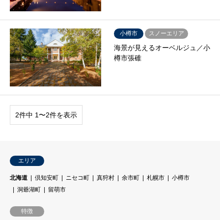
小樽市
スノーエリア
海景が見えるオーベルジュ／小
樽市張碓
2件中 1〜2件を表示
エリア
北海道
倶知安町
ニセコ町
真狩村
余市町
札幌市
小樽市
洞爺湖町
留萌市
特徴