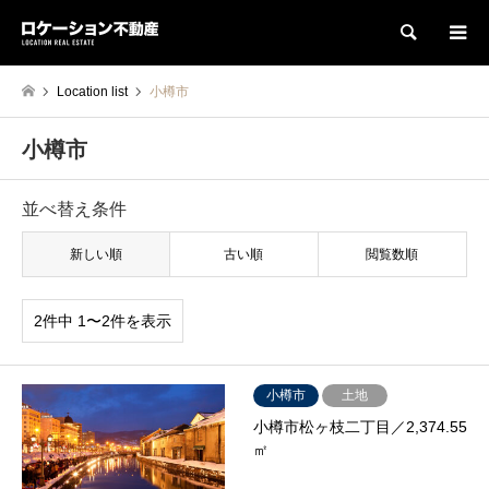
検索
Location list
小樽市
小樽市
並べ替え条件
新しい順
古い順
閲覧数順
2件中 1〜2件を表示
小樽市
土地
小樽市松ヶ枝二丁目／2,374.55
㎡